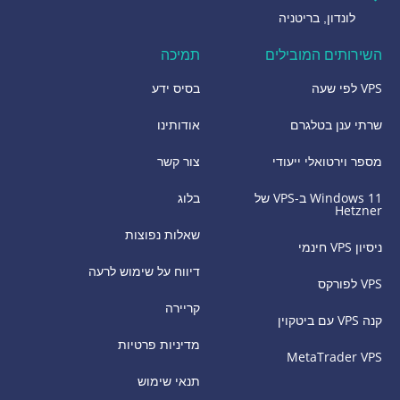
לונדון, בריטניה
השירותים המובילים
תמיכה
VPS לפי שעה
בסיס ידע
שרתי ענן בטלגרם
אודותינו
מספר וירטואלי ייעודי
צור קשר
Windows 11 ב-VPS של
בלוג
Hetzner
שאלות נפוצות
ניסיון VPS חינמי
דיווח על שימוש לרעה
VPS לפורקס
קריירה
קנה VPS עם ביטקוין
מדיניות פרטיות
MetaTrader VPS
תנאי שימוש