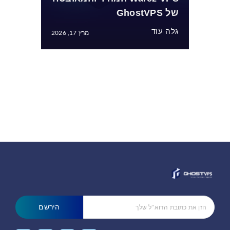
של GhostVPS
גלה עוד
מרץ 17, 2026
הירשם