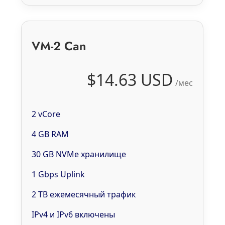
VM-2 Can
$14.63 USD
/мес
2 vCore
4 GB RAM
30 GB NVMe хранилище
1 Gbps Uplink
2 TB ежемесячный трафик
IPv4 и IPv6 включены