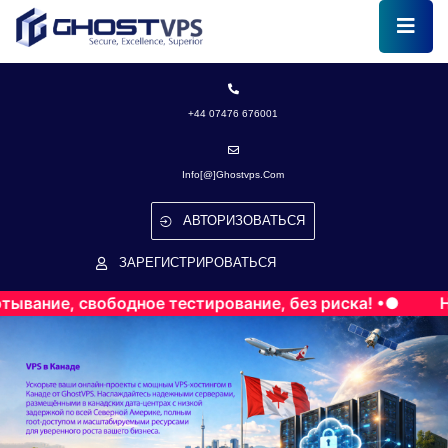
+44 07476 676001
Info[@]ghostvps.com
АВТОРИЗОВАТЬСЯ
ЗАРЕГИСТРИРОВАТЬСЯ
свободное тестирование, без риска! •●
Начните б