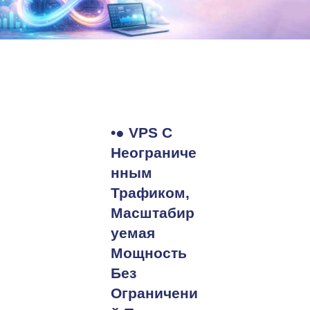
•● VPS С
Неограниче
Нным
Трафиком,
Масштабир
Уемая
Мощность
Без
Ограничени