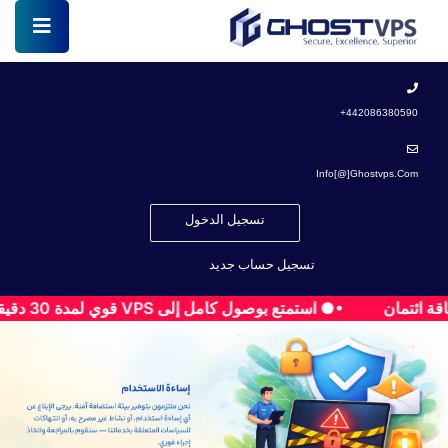
442086380590+
Info[@]ghostvps.com
تسجيل الدخول
تسجيل حساب جديد
•● استمتع بوصول كامل إلى VPS قوي لمدة 30 دقيقة — نشر فوري، اختبار حر، بدون أي مخاطرة!