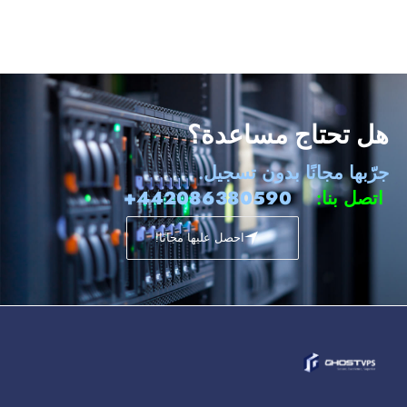
هل تحتاج مساعدة؟
جرّبها مجانًا بدون تسجيل.
اتصل بنا:
442086380590+
احصل عليها مجانًا!