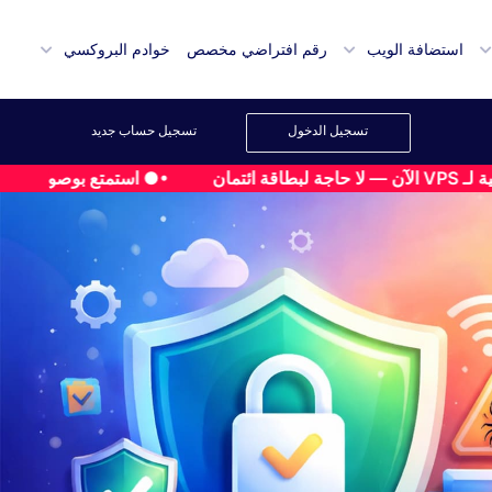
استضافة الويب
رقم افتراضي مخصص
خوادم البروكسي
تسجيل الدخول
تسجيل حساب جديد
•● استمتع بوصول كامل إلى VPS قوي لمدة 30 دقيقة — نشر فوري، اختبار حر، بدون أي مخاطرة!