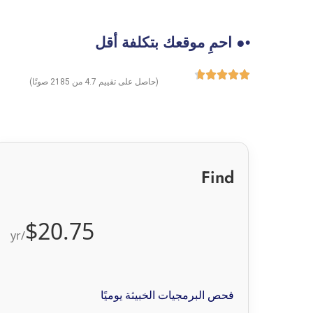
•● احمِ موقعك بتكلفة أقل
(حاصل على تقييم 4.7 من 2185 صوتًا)
Find
$20.75
/yr
فحص البرمجيات الخبيثة يوميًا