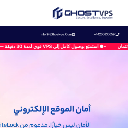
Info[@]ghostvps.com
442086380590+
امل إلى VPS قوي لمدة 30 دقيقة — نشر فوري، اختبار حر، بدون أي مخاطرة!