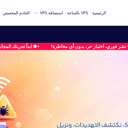
الرئيسية
VPS بالساعة
استضافة VPS
الخادم المخصص
•● ابدأ تجربتك المجانية لـ VPS الآن — لا حاجة لبطاقة ائتمان