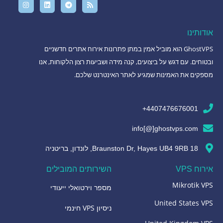
אודותינו
GhostVPS הוא מוביל אמין במתן פתרונות אירוח אתרים חדשניים
ובטוחים. עם דגש על ביצועים, קנה מידה ושביעות רצון הלקוחות, אנו
מספקים את האמינות שמגיע לאתר האינטרנט שלכם.
4407476676001+
info[@]ghostvps.com
18 Braunston Dr, Hayes UB4 9RB, לונדון, בריטניה
אירוח VPS
השירותים המובילים
Mikrotik VPS
מספר וירטואלי ייעודי
United States VPS
ניסיון VPS חינמי