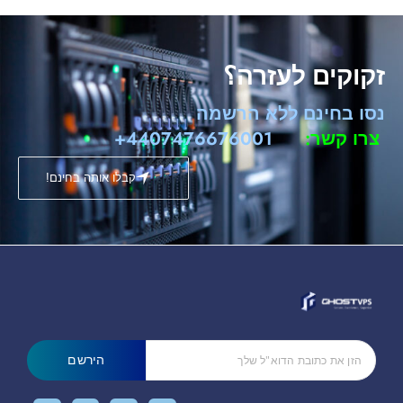
זקוקים לעזרה؟
נסו בחינם ללא הרשמה
צרו קשר:
4407476676001+
קבלו אותה בחינם!
הירשם