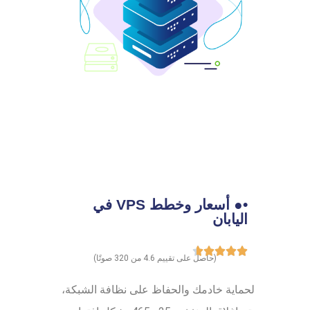
•● أسعار وخطط VPS في
اليابان
(حاصل على تقييم 4.6 من 320 صوتًا)
لحماية خادمك والحفاظ على نظافة الشبكة،