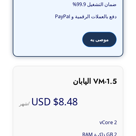
ضمان التشغيل 99.9%
دفع بالعملات الرقمية و PayPal
موصى به
VM-1.5 اليابان
$8.48 USD
/شهر
2 vCore
2 GB ذاكرة RAM