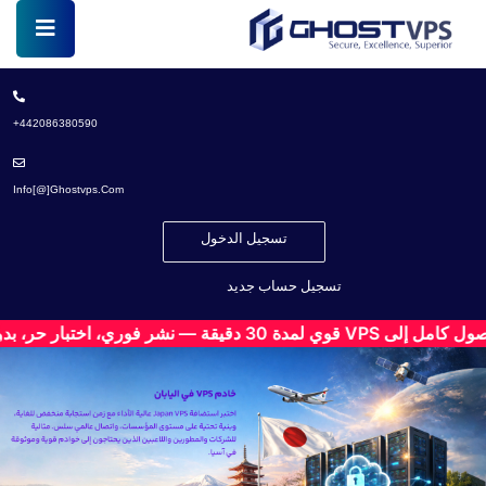
442086380590+
Info[@]ghostvps.com
تسجيل الدخول
تسجيل حساب جديد