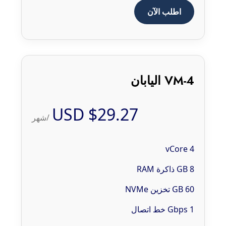
اطلب الآن
VM-4 اليابان
$29.27 USD
/شهر
4 vCore
8 GB ذاكرة RAM
60 GB تخزين NVMe
1 Gbps خط اتصال