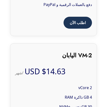
دفع بالعملات الرقمية و PayPal
اطلب الآن
VM-2 اليابان
$14.63 USD
/شهر
2 vCore
4 GB ذاكرة RAM
30 GB تخزين NVMe