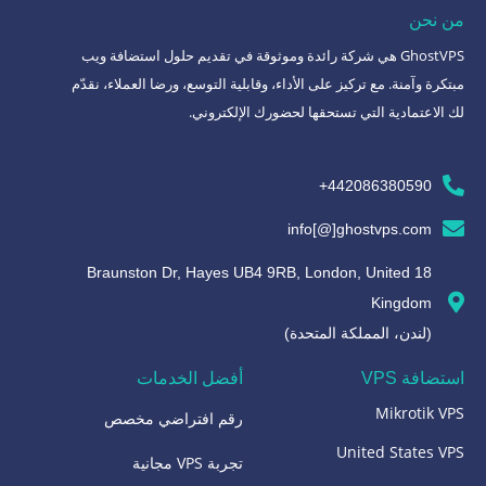
من نحن
GhostVPS هي شركة رائدة وموثوقة في تقديم حلول استضافة ويب
مبتكرة وآمنة. مع تركيز على الأداء، وقابلية التوسع، ورضا العملاء، نقدّم
لك الاعتمادية التي تستحقها لحضورك الإلكتروني.
442086380590+
info[@]ghostvps.com
18 Braunston Dr, Hayes UB4 9RB, London, United
Kingdom
(لندن، المملكة المتحدة)
استضافة VPS
أفضل الخدمات
Mikrotik VPS
رقم افتراضي مخصص
United States VPS
تجربة VPS مجانية