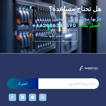
هل تحتاج مساعدة؟
جرّبها مجانًا بدون تسجيل.
اتصل بنا:
442086380590+
احصل عليها مجانًا!
اشترك