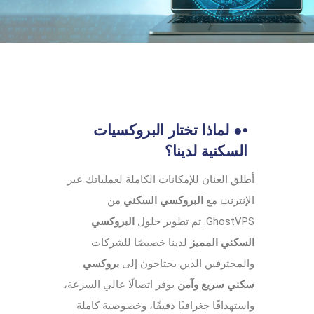
•● لماذا تختار البروكسيات
السكنية لدينا؟
أطلق العنان للإمكانات الكاملة لعملياتك عبر
الإنترنت مع
البروكسي السكني
من
GhostVPS. تم تطوير حلول
البروكسي
السكني المميز
لدينا خصيصًا للشركات
والمحترفين الذين يحتاجون إلى
بروكسي
سكني سريع وآمن
يوفر اتصالًا عالي السرعة،
واستهدافًا جغرافيًا دقيقًا، وخصوصية كاملة