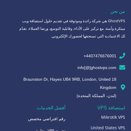
من نحن
GhostVPS هي شركة رائدة وموثوقة في تقديم حلول استضافة ويب
مبتكرة وآمنة. مع تركيز على الأداء، وقابلية التوسع، ورضا العملاء، نقدّم
لك الاعتمادية التي تستحقها لحضورك الإلكتروني.
4407476676001+
info[@]ghostvps.com
18 Braunston Dr, Hayes UB4 9RB, London, United
Kingdom
(لندن، المملكة المتحدة)
استضافة VPS
أفضل الخدمات
Mikrotik VPS
رقم افتراضي مخصص
United States VPS
تجربة VPS مجانية