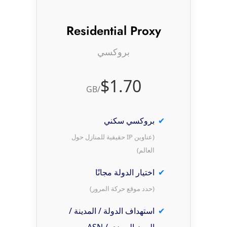
Residential Proxy
بروكسي
$1.70
/GB
بروكسي سكني
(عناوين IP حقيقية للمنازل حول
العالم)
اختيار الدولة مجانًا
(حدد موقع حركة المرور)
استهداف الدولة / المدينة /
الرمز البريدي / ASN