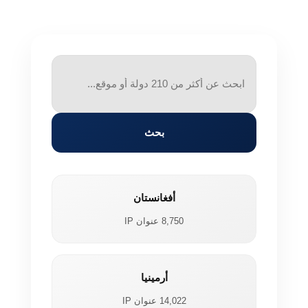
بحث
أفغانستان
8,750 عنوان IP
أرمينيا
14,022 عنوان IP