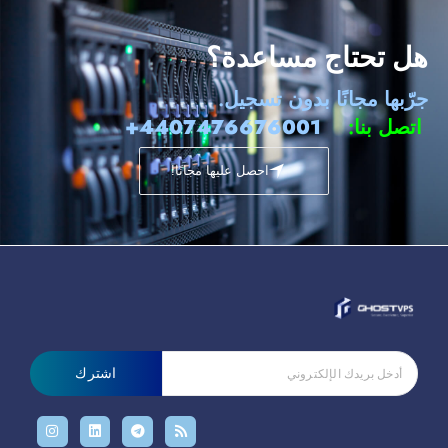
هل تحتاج مساعدة؟
جرّبها مجانًا بدون تسجيل.
اتصل بنا:
4407476676001+
احصل عليها مجانًا!
اشترك