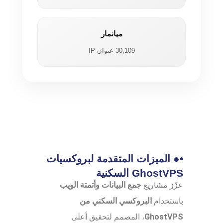
ميانمار
30,109 عنوان IP
•● الميزات المتقدمة لبروكسيات
GhostVPS السكنية
عزّز مشاريع
جمع البيانات وأتمتة الويب
باستخدام
البروكسي السكني من
GhostVPS
، المصمم لتحقيق أعلى