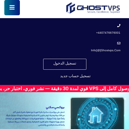
4407476676001+
Info[@]ghostvps.com
تسجيل الدخول
تسجيل حساب جديد