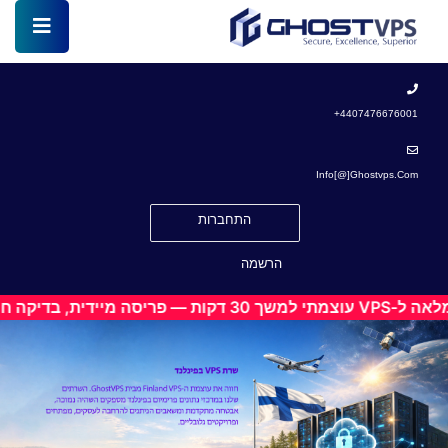
4407476676001+
Info[@]ghostvps.com
התחברות
הרשמה