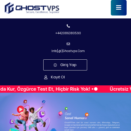
+442086380590
Info[@]ghostvps.com
Giriş Yap
Kayıt Ol
gürce Test Et, Hiçbir Risk Yok! •●
Ücretsiz VPS Dene