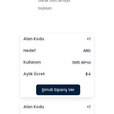
olarak SMS almaya
başlayın.
+1
ABD
SMS Alma
$4
Şimdi Sipariş Ver
+1