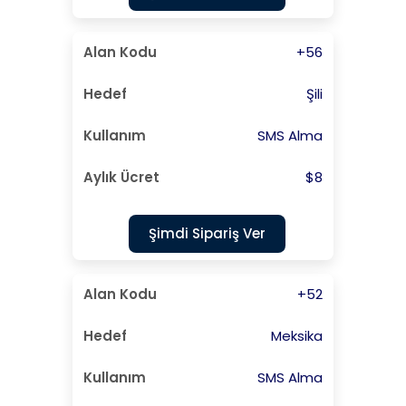
+56
Şili
SMS Alma
$8
Şimdi Sipariş Ver
+52
Meksika
SMS Alma