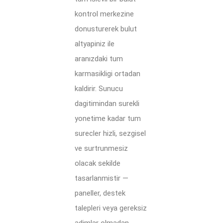
kontrol merkezine
donusturerek bulut
altyapiniz ile
aranızdaki tum
karmasikligi ortadan
kaldirir. Sunucu
dagitimindan surekli
yonetime kadar tum
surecler hizli, sezgisel
ve surtrunmesiz
olacak sekilde
tasarlanmistir —
paneller, destek
talepleri veya gereksiz
adimlar olmadan.