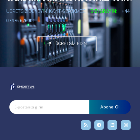
ÜCRETSIZ DENEYIN. KAYIT GEREKMEZ.
BIZI ARAYIN:
+44
07476 676001
ÜCRETSİZ EDİN
Abone Ol