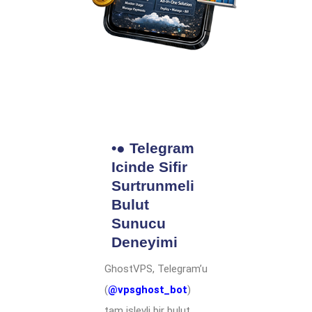
•● Telegram
Icinde Sifir
Surtrunmeli
Bulut
Sunucu
Deneyimi
GhostVPS, Telegram’u
(
@vpsghost_bot
)
tam islevli bir bulut