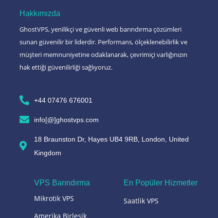
Hakkımızda
GhostVPS, yenilikçi ve güvenli web barındırma çözümleri
sunan güvenilir bir liderdir. Performans, ölçeklenebilirlik ve
müşteri memnuniyetine odaklanarak, çevrimiçi varlığınızın
hak ettiği güvenilirliği sağlıyoruz.
+44 07476 676001
info[@]ghostvps.com
18 Braunston Dr, Hayes UB4 9RB, London, United
Kingdom
VPS Barındırma
En Popüler Hizmetler
Mikrotik VPS
Saatlik VPS
Amerika Birleşik