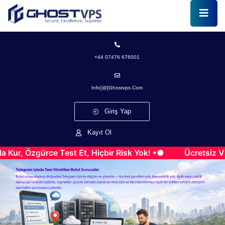
+44 07476 676001
Info[@]ghostvps.com
Giriş Yap
Kayıt Ol
ürce Test Et, Hiçbir Risk Yok! •●
Ücretsiz VPS Denem