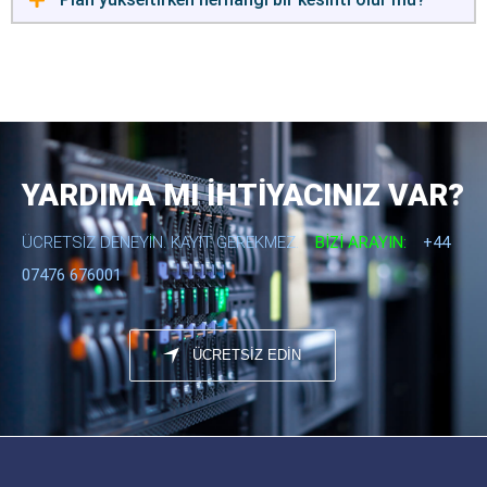
YARDIMA MI İHTİYACINIZ VAR?
ÜCRETSIZ DENEYIN. KAYIT GEREKMEZ.
BIZI ARAYIN:
+44
07476 676001
ÜCRETSİZ EDİN