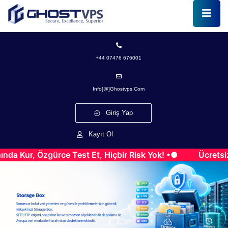
+44 07476 676001
Info[@]ghostvps.com
Giriş Yap
Kayıt Ol
, Özgürce Test Et, Hiçbir Risk Yok! •●
Ücretsiz VPS 