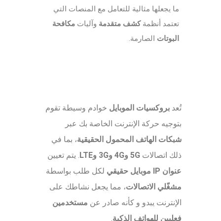
ما يجعلها مثالية للتعامل مع المنصات التي
تعتمد أنظمة
كشف متقدمة
وآليات
مكافحة
البوتات
الصارمة.
تُعد
بروكسيات الموبايل
خوادم وسيطة تقوم
بتوجيه حركة الإنترنت الخاصة بك عبر
شبكات الهاتف المحمول الحقيقية
، بما في
ذلك اتصالات
5G و4G و3G وLTE
. يتم تعيين
عنوان IP موبايل حقيقي
لكل طلب بواسطة
مشغّلي الاتصالات
، مما يجعل نشاطك على
الإنترنت يبدو و كأنه صادر عن
مستخدمين
فعليين للهواتف الذكية
.