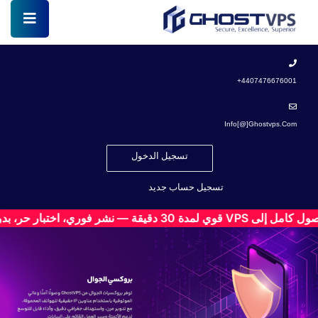
4407476676001+
Info[@]ghostvps.com
تسجيل الدخول
تسجيل حساب جديد