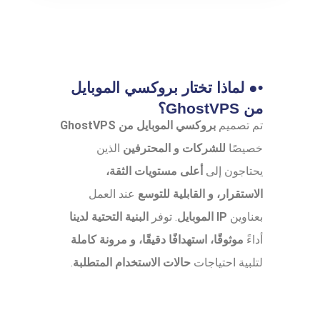
•● لماذا تختار بروكسي الموبايل
من GhostVPS؟
تم تصميم
بروكسي الموبايل من GhostVPS
خصيصًا
للشركات و المحترفين
الذين
يحتاجون إلى
أعلى مستويات الثقة،
الاستقرار، و القابلية للتوسع
عند العمل
بعناوين
IP الموبايل
. توفر
البنية التحتية لدينا
أداءً
موثوقًا، استهدافًا دقيقًا، و مرونة كاملة
لتلبية احتياجات
حالات الاستخدام المتطلبة
.