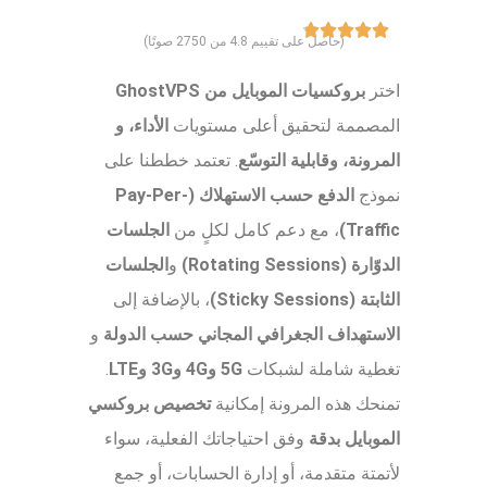
(حاصل على تقييم 4.8 من 2750 صوتًا)
اختر
بروكسيات الموبايل من GhostVPS
المصممة لتحقيق أعلى مستويات
الأداء، و
المرونة، وقابلية التوسّع
. تعتمد خططنا على
نموذج
الدفع حسب الاستهلاك (Pay-Per-
Traffic)
، مع دعم كامل لكلٍ من
الجلسات
الدوّارة (Rotating Sessions)
و
الجلسات
الثابتة (Sticky Sessions)
، بالإضافة إلى
الاستهداف الجغرافي المجاني حسب الدولة
و
تغطية شاملة لشبكات
5G و4G و3G وLTE
.
تمنحك هذه المرونة إمكانية
تخصيص بروكسي
الموبايل بدقة
وفق احتياجاتك الفعلية، سواء
لأتمتة متقدمة، أو إدارة الحسابات، أو جمع