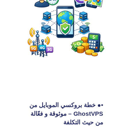
•● خطة بروكسي الموبايل من
GhostVPS – موثوقة و فعّالة
من حيث التكلفة