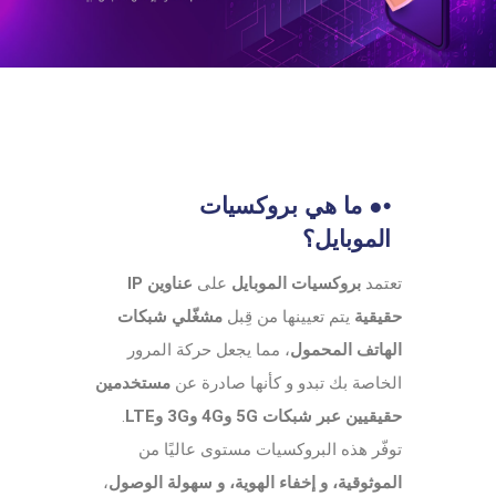
•● ما هي بروكسيات
الموبايل؟
تعتمد
بروكسيات الموبايل
على
عناوين IP
حقيقية
يتم تعيينها من قِبل
مشغّلي شبكات
الهاتف المحمول
، مما يجعل حركة المرور
الخاصة بك تبدو و كأنها صادرة عن
مستخدمين
حقيقيين عبر شبكات 5G و4G و3G وLTE
.
توفّر هذه البروكسيات مستوى عاليًا من
الموثوقية، و إخفاء الهوية، و سهولة الوصول
،