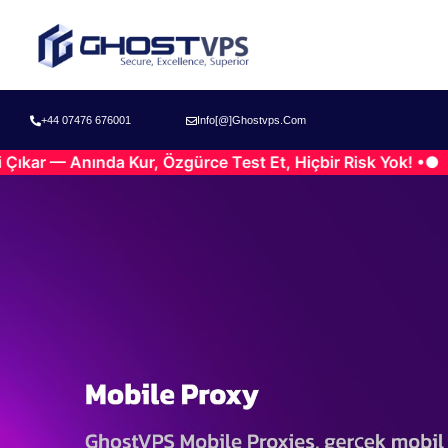
+44 07476 676001
Info[@]ghostvps.com
Anında Kur, Özgürce Test Et, Hiçbir Risk Yok! •●
Ücre