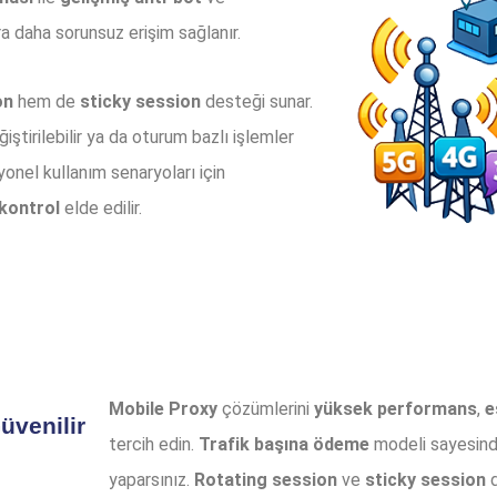
a daha sorunsuz erişim sağlanır.
on
hem de
sticky session
desteği sunar.
ştirilebilir ya da oturum bazlı işlemler
yonel kullanım senaryoları için
kontrol
elde edilir.
Mobile Proxy
çözümlerini
yüksek performans
,
e
üvenilir
tercih edin.
Trafik başına ödeme
modeli sayesinde
yaparsınız.
Rotating session
ve
sticky session
d