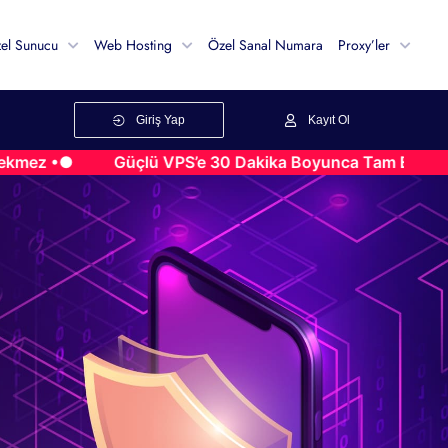
el Sunucu
Web Hosting
Özel Sanal Numara
Proxy’ler
Giriş Yap
Kayıt Ol
●
Güçlü VPS’e 30 Dakika Boyunca Tam Erişimin Keyfini 