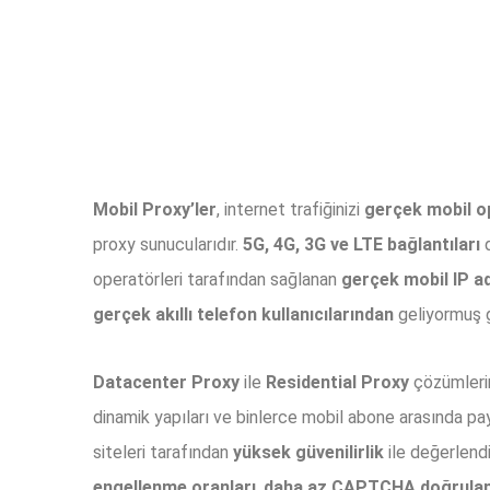
Mobil Proxy’ler
, internet trafiğinizi
gerçek mobil o
proxy sunucularıdır.
5G, 4G, 3G ve LTE bağlantıları
d
operatörleri tarafından sağlanan
gerçek mobil IP ad
gerçek akıllı telefon kullanıcılarından
geliyormuş g
Datacenter Proxy
ile
Residential Proxy
çözümlerin
dinamik yapıları ve binlerce mobil abone arasında pa
siteleri tarafından
yüksek güvenilirlik
ile değerlendi
engellenme oranları
,
daha az CAPTCHA doğrula